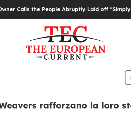
 the People Abruptly Laid off “Simply a Math P
eavers rafforzano la loro st