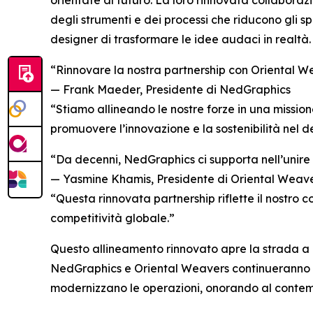
orientate al futuro. La loro rinnovata collaboraz
degli strumenti e dei processi che riducono gli s
designer di trasformare le idee audaci in realtà.
“Rinnovare la nostra partnership con Oriental We
— Frank Maeder, Presidente di NedGraphics
“Stiamo allineando le nostre forze in una missio
promuovere l’innovazione e la sostenibilità nel de
“Da decenni, NedGraphics ci supporta nell’unire l
— Yasmine Khamis, Presidente di Oriental Weav
“Questa rinnovata partnership riflette il nostro c
competitività globale.”
Questo allineamento rinnovato apre la strada a un
NedGraphics e Oriental Weavers continueranno a i
modernizzano le operazioni, onorando al contempo