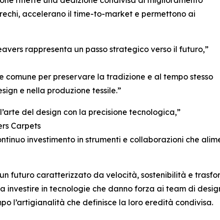
ione riflette una dedizione condivisa al miglioramento
prechi, accelerano il time-to-market e permettono ai
avers rappresenta un passo strategico verso il futuro,”
ne comune per preservare la tradizione e al tempo stesso
sign e nella produzione tessile.”
’arte del design con la precisione tecnologica,”
ers Carpets
ontinuo investimento in strumenti e collaborazioni che alime
 futuro caratterizzato da velocità, sostenibilità e trasfor
nvestire in tecnologie che danno forza ai team di design g
 l’artigianalità che definisce la loro eredità condivisa.