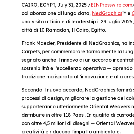
CAIRO, EGYPT, July 31, 2025 /
EINPresswire.com
collaborazione di lunga data,
NedGraphics
™ e
una visita ufficiale di leadership il 29 luglio 20
città di 10 Ramadan, Il Cairo, Egitto.
Frank Maeder, Presidente di NedGraphics, ha in
Carpets, per commemorare formalmente la lunga s
segnato anche il rinnovo di un accordo incentrato 
sostenibilità e l’eccellenza operativa — aprendo
tradizione ma ispirata all’innovazione e alla cres
Secondo il nuovo accordo, NedGraphics fornirà s
processi di design, migliorare la gestione del co
supporteranno ulteriormente Oriental Weavers nel
distribuite in oltre 118 Paesi. In qualità di cust
con oltre 4,5 milioni di disegni — Oriental Weave
creatività e riducono l'impatto ambientale.