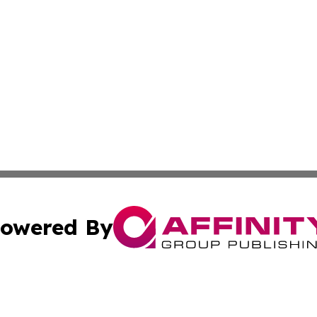
owered By
ubmit Press Release
Terms & Conditions
Copyright/DMCA
 Inc. dba Affinity Group Publishing & The European Curren