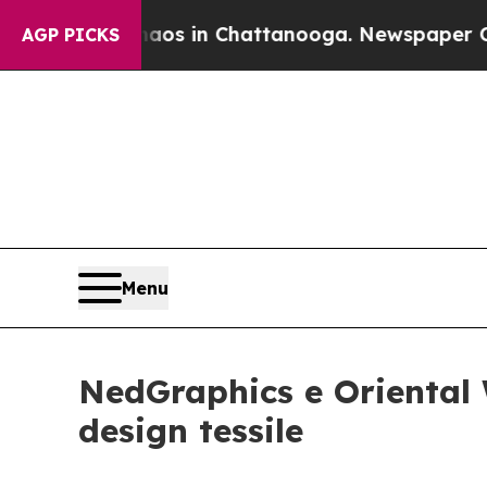
se
Chaos in Chattanooga. Newspaper Owner Calls
AGP PICKS
Menu
NedGraphics e Oriental W
design tessile