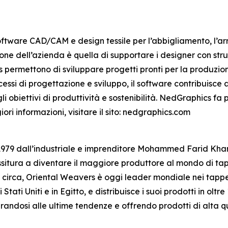
oftware CAD/CAM e design tessile per l’abbigliamento, l’ar
ssione dell’azienda è quella di supportare i designer con s
s permettono di sviluppare progetti pronti per la produzi
ssi di progettazione e sviluppo, il software contribuisce a ri
gli obiettivi di produttività e sostenibilità. NedGraphics f
ri informazioni, visitare il sito: nedgraphics.com
1979 dall’industriale e imprenditore Mohammed Farid Kham
itura a diventare il maggiore produttore al mondo di tapp
C. circa, Oriental Weavers è oggi leader mondiale nei tappe
 Stati Uniti e in Egitto, e distribuisce i suoi prodotti in ol
irandosi alle ultime tendenze e offrendo prodotti di alta qu