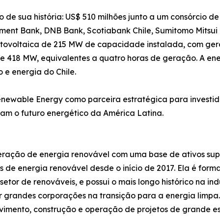
o de sua história: US$ 510 milhões junto a um consórcio de i
tment Bank, DNB Bank, Scotiabank Chile, Sumitomo Mitsui
 fotovoltaica de 215 MW de capacidade instalada, com g
418 MW, equivalentes a quatro horas de geração. A ener
e energia do Chile.
enewable Energy como parceira estratégica para investid
m o futuro energético da América Latina.
ração de energia renovável com uma base de ativos supe
etos de energia renovável desde o início de 2017. Ela é f
etor de renováveis, e possui o mais longo histórico na in
 grandes corporações na transição para a energia limp
vimento, construção e operação de projetos de grande esc