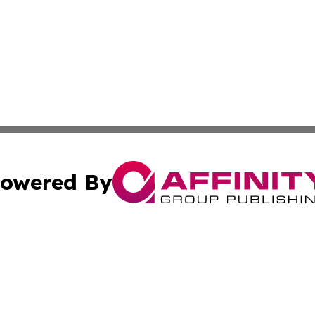
owered By
ubmit Press Release
Terms & Conditions
Copyright/DMCA
 Inc. dba Affinity Group Publishing & The European Curren
Cookie Settings / Your Privacy Choices