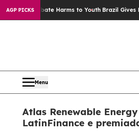
nd to Abate Harms to Youth
Brazil Gives Parents 
AGP PICKS
Menu
Atlas Renewable Energy
LatinFinance e premiada