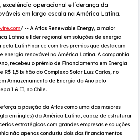
excelência operacional e liderança da
ováveis em larga escala na América Latina.
wire.com
/ -- A Atlas Renewable Energy, a maior
ca Latina e líder regional em soluções de energia
ida pela LatinFinance com três prêmios que destacam
de energia renovável na América Latina. A companhia
 Ano, recebeu o prêmio de Financiamento em Energia
 R$ 1,5 bilhão do Complexo Solar Luiz Carlos, no
o em Armazenamento de Energia do Ano pelo
pa I & II, no Chile.
eforça a posição da Atlas como uma das maiores
gla em inglês) da América Latina, capaz de estruturar
rcerias estratégicas com grandes empresas e soluções
nhia não apenas conduziu dois dos financiamentos