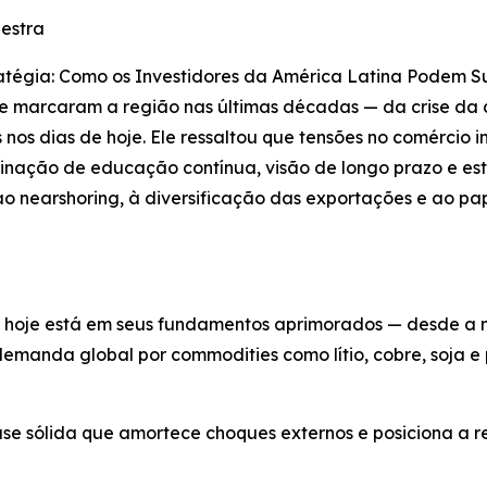
lestra
ratégia: Como os Investidores da América Latina Podem S
 que marcaram a região nas últimas décadas — da crise d
s nos dias de hoje. Ele ressaltou que tensões no comércio in
ação de educação contínua, visão de longo prazo e estr
 nearshoring, à diversificação das exportações e ao pa
 hoje está em seus fundamentos aprimorados — desde a 
emanda global por commodities como lítio, cobre, soja e
se sólida que amortece choques externos e posiciona a r