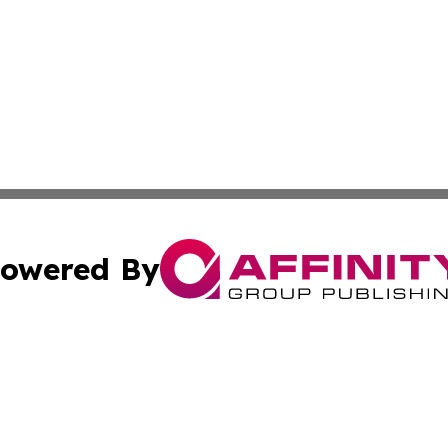
owered By
ubmit Press Release
Terms & Conditions
Copyright/DMCA
 Inc. dba Affinity Group Publishing & The European Curren
Cookie Settings / Your Privacy Choices