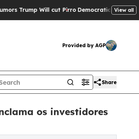
Will cut Pirro
Democratic Socialists of Americ
View all
Provided by AGP
Share
nclama os investidores